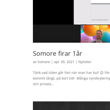
Somore firar 1år
av
Somore
|
apr 30, 2021
|
Nyheter
Tänk vad tiden går fort när man har kul! 😉 Fö
kommit långt, på kort tid!- Många nyrekryterin
och privata...