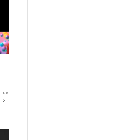
i har
liga