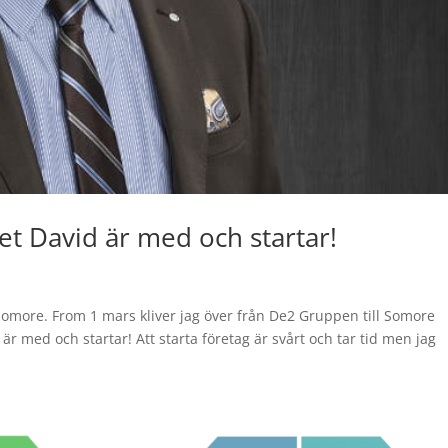
t David är med och startar!
r Somore. From 1 mars kliver jag över från De2 Gruppen till Somore
är med och startar! Att starta företag är svårt och tar tid men jag