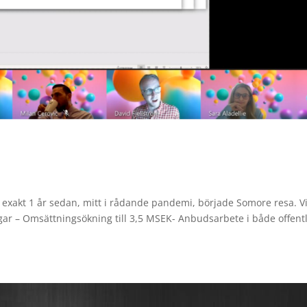
r exakt 1 år sedan, mitt i rådande pandemi, började Somore resa. V
gar – Omsättningsökning till 3,5 MSEK- Anbudsarbete i både offent