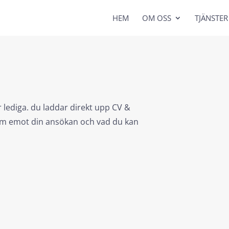
HEM
OM OSS
TJÄNSTER
ar lediga. du laddar direkt upp CV &
 fram emot din ansökan och vad du kan